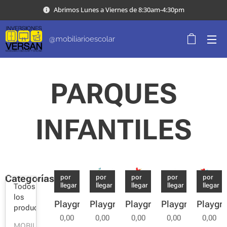
Abrimos Lunes a Viernes de 8:30am-4:30pm
@mobiliarioescolar
PARQUES
INFANTILES
Categorías
por
por
por
por
por
llegar
llegar
llegar
llegar
llegar
Todos
los
Playground
Playground
Playground
Playground
Playgr
productos
0,00
0,00
0,00
0,00
0,00
MOBILIARIO