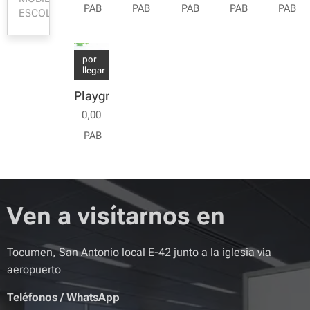
PAB
PAB
PAB
PAB
PAB
ESCOLAR
por
llegar
Playground
0,00
PAB
Ven a visítarnos en
Tocumen, San Antonio local E-42 junto a la iglesia vía
aeropuerto
Teléfonos
/
WhatsApp