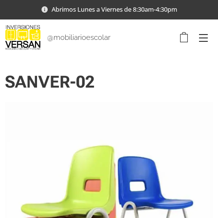
Abrimos Lunes a Viernes de 8:30am-4:30pm
@mobiliarioescolar
SANVER-02