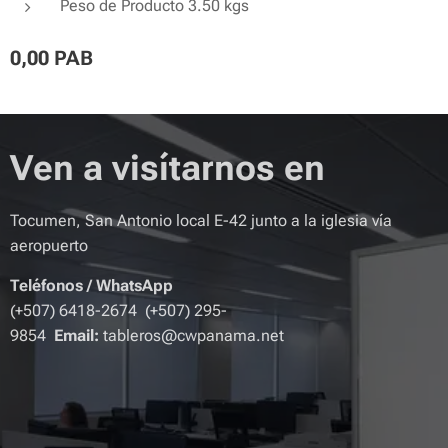
Peso de Producto 3.50 kgs
0,00
PAB
Ven a visítarnos en
Tocumen, San Antonio local E-42 junto a la iglesia vía
aeropuerto
Teléfonos
/
WhatsApp
(+507) 6418-2674 (+507) 295-
9854
Email:
tableros@cwpanama.net