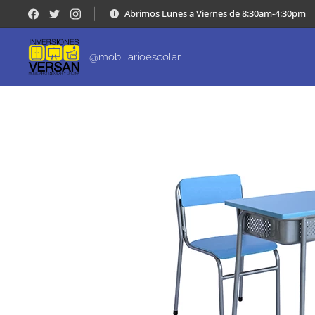
Abrimos Lunes a Viernes de 8:30am-4:30pm
@mobiliarioescolar