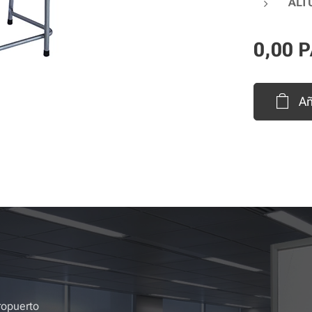
ALT
0,00
P
Añ
ropuerto