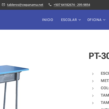
tableros@cwpanama.net
+507 64182674 - 295-9854
INICIO
ESCOLAR
OFICINA
PT-3
ESC
MET
COL
TAM
TAMA