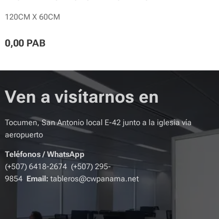
120CM X 60CM
0,00
PAB
Ven a visítarnos en
Tocumen, San Antonio local E-42 junto a la iglesia vía
aeropuerto
Teléfonos
/
WhatsApp
(+507) 6418-2674 (+507) 295-
9854
Email:
tableros@cwpanama.net