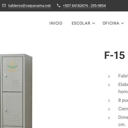
tableros@cwpanama.net
+507 64182674 - 295-9854
INICIO
ESCOLAR
OFICINA
F-15
Fabr
Elab
horn
8 pue
Cier
Dime
cm.