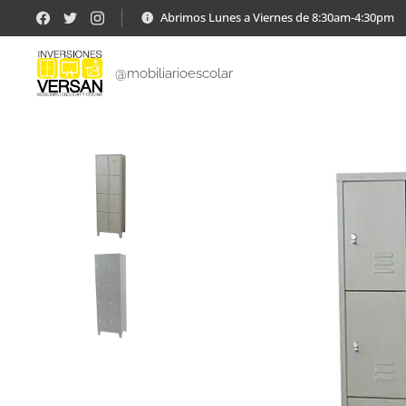
Abrimos Lunes a Viernes de 8:30am-4:30pm
@mobiliarioescolar