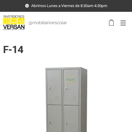
Abrimos Lunes a Viernes de 8:30am-4:30pm
@mobiliarioescolar
F-14