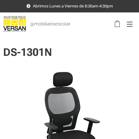
Abrimos Lunes a Viernes de 8:30am-4:30pm
@mobiliarioescolar
DS-1301N