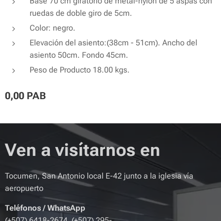
Base 70 cm giratorio de metal-nylon de 5 aspas con
ruedas de doble giro de 5cm.
Color: negro.
Elevación del asiento:(38cm - 51cm). Ancho del
asiento 50cm. Fondo 45cm.
Peso de Producto 18.00 kgs.
0,00
PAB
Ven a visítarnos en
Tocumen, San Antonio local E-42 junto a la iglesia vía
aeropuerto
Teléfonos
/
WhatsApp
(+507) 6418-2674 (+507) 295-