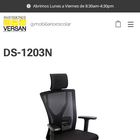
Abrimos Lunes a Viernes de 8:30am-4:30pm
@mobiliarioescolar
DS-1203N