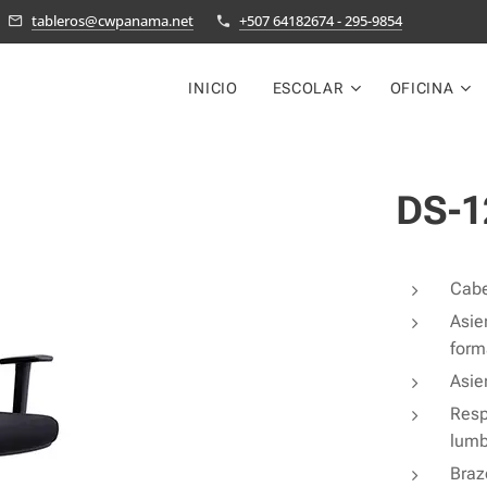
tableros@cwpanama.net
+507 64182674 - 295-9854
INICIO
ESCOLAR
OFICINA
DS-1
Cabe
Asie
form
Asie
Resp
lumb
Braz