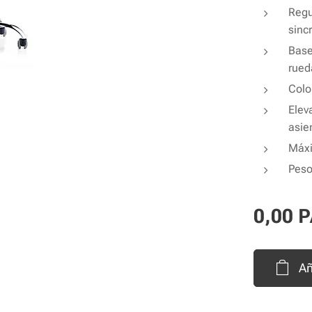
Regu
sinc
Base
rued
Colo
Elev
asie
Máxi
Peso
0,00
P
Añ