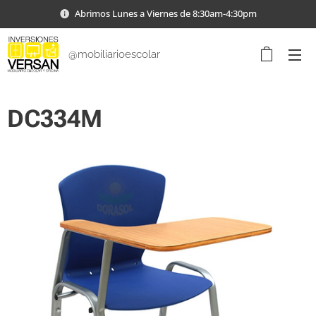
Abrimos Lunes a Viernes de 8:30am-4:30pm
@mobiliarioescolar
DC334M