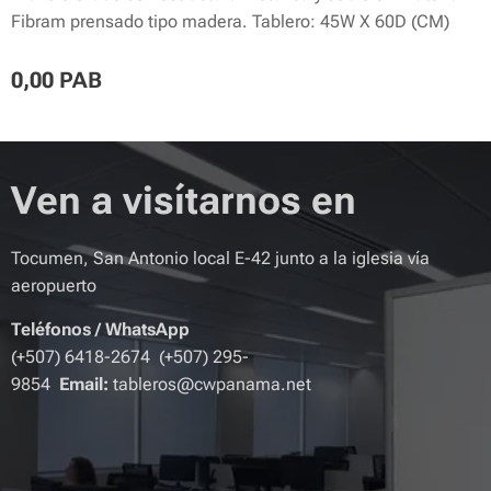
Fibram prensado tipo madera. Tablero: 45W X 60D (CM)
0,00
PAB
Ven a visítarnos en
Tocumen, San Antonio local E-42 junto a la iglesia vía
aeropuerto
Teléfonos
/
WhatsApp
(+507) 6418-2674 (+507) 295-
9854
Email:
tableros@cwpanama.net