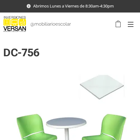
Abrimos Lunes a Viernes de 8:30am-4:30pm
@mobiliarioescolar
DC-756