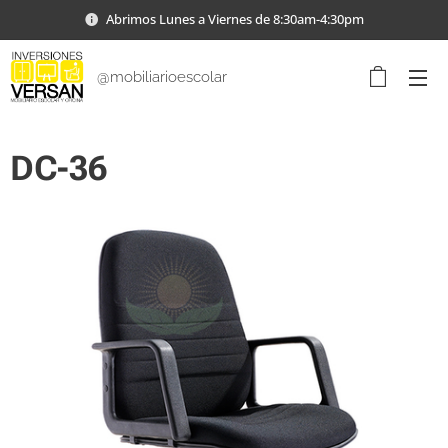
Abrimos Lunes a Viernes de 8:30am-4:30pm
@mobiliarioescolar
DC-36