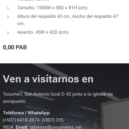
Tamaño: 1580W x 58D x 81H (cm)
Altura del respaldo 43 cm, Ancho del respaldo 47
cm.
Asiento: 45W x 42D (cm).
0,00
PAB
Ven a visítarnos en
Tocumen, San Antonio local E-42 junto a la iglesia vía
aeropuerto
Teléfonos
/
WhatsApp
(+507) 6418-2674 (+507) 295-
9854
Email:
tableros@cwpanama.net