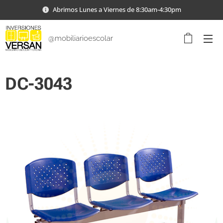
Abrimos Lunes a Viernes de 8:30am-4:30pm
@mobiliarioescolar
DC-3043