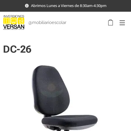
Abrimos Lunes a Viernes de 8:30am-4:30pm
@mobiliarioescolar
DC-26