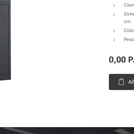
Cier
Dime
cm.
Colo
Peso
0,00
P
Añ