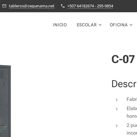
tableros@cwpanama.net
+507 64182674 - 295-9854
INICIO
ESCOLAR
OFICINA
C-07
Descr
Fabr
Elab
horn
2 pu
inco